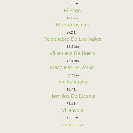
35.1 km
El Pego
46.1 km
Monfarracinos
37.2 km
Valdenebro De Los Valles
24.9 km
Villanueva De Duero
43.4 km
Palazuelo De Vedija
38.2 km
Fuentelapeña
40.7 km
Hornillos De Eresma
31.4 km
Villanubla
45.1 km
Jambrina