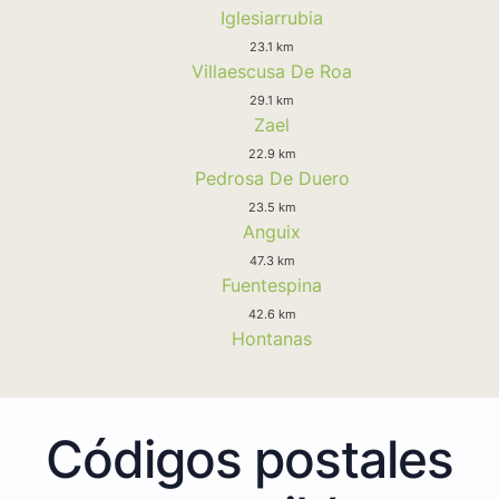
Iglesiarrubia
23.1 km
Villaescusa De Roa
29.1 km
Zael
22.9 km
Pedrosa De Duero
23.5 km
Anguix
47.3 km
Fuentespina
42.6 km
Hontanas
Códigos postales