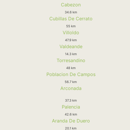
Cabezon
34.6 km
Cubillas De Cerrato
55 km
Villoldo
47.9 km
Valdeande
14.3 km
Torresandino
48 km
Poblacion De Campos
56.7 km
Arconada
37.3 km
Palencia
42.6 km
Aranda De Duero
20.1 km