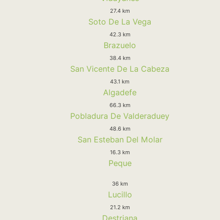
27.4 km
Soto De La Vega
42.3 km
Brazuelo
38.4 km
San Vicente De La Cabeza
43.1 km
Algadefe
66.3 km
Pobladura De Valderaduey
48.6 km
San Esteban Del Molar
16.3 km
Peque
36 km
Lucillo
21.2 km
Destriana