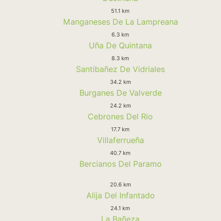
51.1 km
Manganeses De La Lampreana
6.3 km
Uña De Quintana
8.3 km
Santibañez De Vidriales
34.2 km
Burganes De Valverde
24.2 km
Cebrones Del Rio
17.7 km
Villaferrueña
40.7 km
Bercianos Del Paramo
20.6 km
Alija Del Infantado
24.1 km
La Bañeza