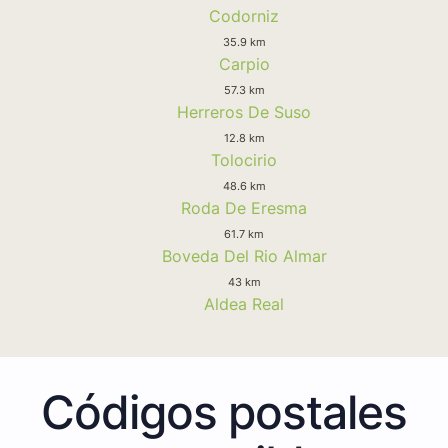
Codorniz
35.9 km
Carpio
57.3 km
Herreros De Suso
12.8 km
Tolocirio
48.6 km
Roda De Eresma
61.7 km
Boveda Del Rio Almar
43 km
Aldea Real
Códigos postales