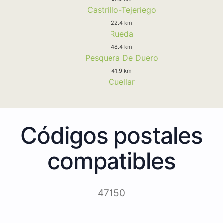
Castrillo-Tejeriego
22.4 km
Rueda
48.4 km
Pesquera De Duero
41.9 km
Cuellar
Códigos postales
compatibles
47150