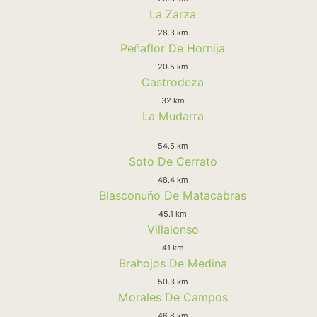
La Zarza
28.3 km
Peñaflor De Hornija
20.5 km
Castrodeza
32 km
La Mudarra
54.5 km
Soto De Cerrato
48.4 km
Blasconuño De Matacabras
45.1 km
Villalonso
41 km
Brahojos De Medina
50.3 km
Morales De Campos
46.8 km