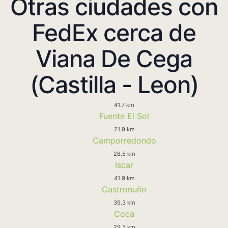
Otras ciudades con
FedEx cerca de
Viana De Cega
(Castilla - Leon)
41.7 km
Fuente El Sol
21.9 km
Camporredondo
28.5 km
Iscar
41.9 km
Castronuño
39.3 km
Coca
29.3 km