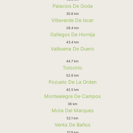
Palacios De Goda
30.6 km
Villaverde De Iscar
28.4 km
Gallegos De Hornija
43.4 km
Valbuena De Duero
44.7 km
Tolocirio
52.6 km
Pozuelo De La Orden
42.5 km
Montealegre De Campos
36 km
Mota Del Marques
52.1 km
Venta De Baños
37.9 km