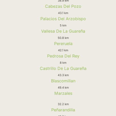
38.9 km
Cabezas Del Pozo
43.1 km
Palacios Del Arzobispo
5 km
Vallesa De La Guareña
50.8 km
Pereruela
42.1 km
Pedrosa Del Rey
8 km
Castrillo De La Guareña
43.3 km
Blascomillan
49.4 km
Marzales
32.2 km
Peñarandilla