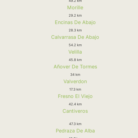
49.2 km
Morille
29.2 km
Encinas De Abajo
28.3 km
Calvarrasa De Abajo
54.2 km
Velilla
45.8 km
Añover De Tormes
34 km
Valverdon
17.3 km
Fresno El Viejo
42.4 km
Cantiveros
47.3 km
Pedraza De Alba