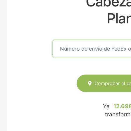
Cabeza
Pla
Comprobar el e
Ya
12.698
transfor