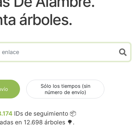
s De Alambre.
nta árboles.
Sólo los tiempos (sin
nvío
número de envío)
.174
IDs de seguimiento 📦
madas en
12.698
árboles 🌳.