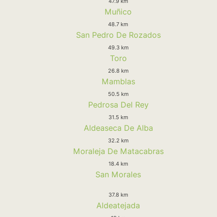
47.9 km
Muñico
48.7 km
San Pedro De Rozados
49.3 km
Toro
26.8 km
Mamblas
50.5 km
Pedrosa Del Rey
31.5 km
Aldeaseca De Alba
32.2 km
Moraleja De Matacabras
18.4 km
San Morales
37.8 km
Aldeatejada