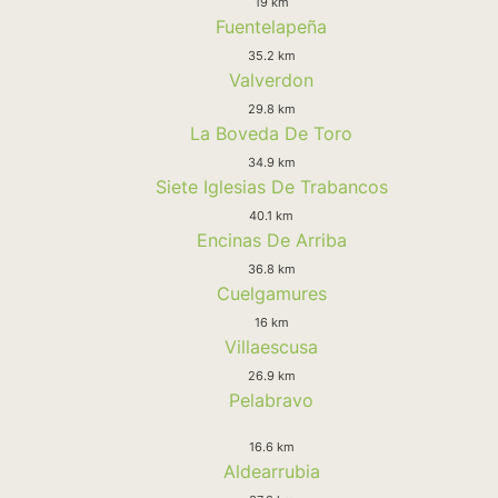
19 km
Fuentelapeña
35.2 km
Valverdon
29.8 km
La Boveda De Toro
34.9 km
Siete Iglesias De Trabancos
40.1 km
Encinas De Arriba
36.8 km
Cuelgamures
16 km
Villaescusa
26.9 km
Pelabravo
16.6 km
Aldearrubia