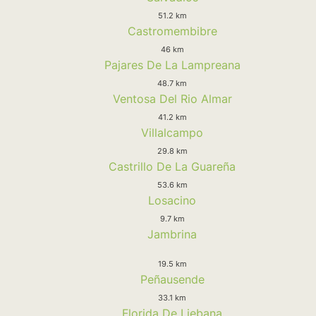
51.2 km
Castromembibre
46 km
Pajares De La Lampreana
48.7 km
Ventosa Del Rio Almar
41.2 km
Villalcampo
29.8 km
Castrillo De La Guareña
53.6 km
Losacino
9.7 km
Jambrina
19.5 km
Peñausende
33.1 km
Florida De Liebana