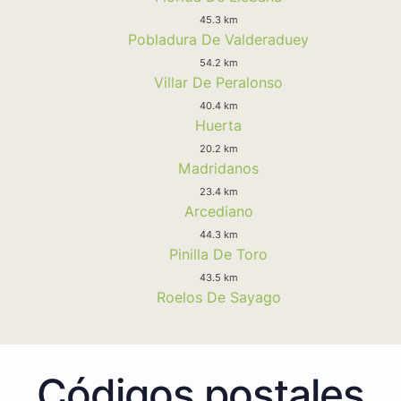
45.3 km
Pobladura De Valderaduey
54.2 km
Villar De Peralonso
40.4 km
Huerta
20.2 km
Madridanos
23.4 km
Arcediano
44.3 km
Pinilla De Toro
43.5 km
Roelos De Sayago
Códigos postales