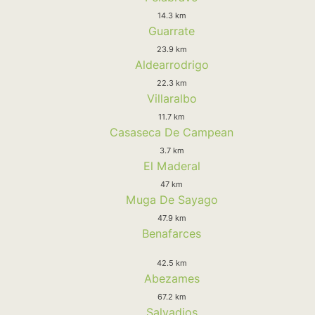
14.3 km
Guarrate
23.9 km
Aldearrodrigo
22.3 km
Villaralbo
11.7 km
Casaseca De Campean
3.7 km
El Maderal
47 km
Muga De Sayago
47.9 km
Benafarces
42.5 km
Abezames
67.2 km
Salvadios