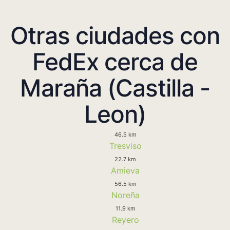
Otras ciudades con
FedEx cerca de
Maraña (Castilla -
Leon)
46.5 km
Tresviso
22.7 km
Amieva
56.5 km
Noreña
11.9 km
Reyero