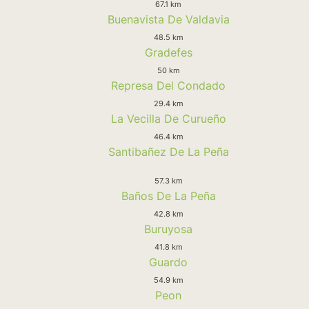
67.1 km
Buenavista De Valdavia
48.5 km
Gradefes
50 km
Represa Del Condado
29.4 km
La Vecilla De Curueño
46.4 km
Santibañez De La Peña
57.3 km
Baños De La Peña
42.8 km
Buruyosa
41.8 km
Guardo
54.9 km
Peon