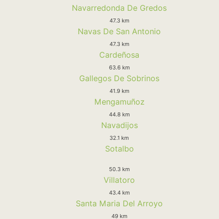
Navarredonda De Gredos
47.3 km
Navas De San Antonio
47.3 km
Cardeñosa
63.6 km
Gallegos De Sobrinos
41.9 km
Mengamuñoz
44.8 km
Navadijos
32.1 km
Sotalbo
50.3 km
Villatoro
43.4 km
Santa Maria Del Arroyo
49 km