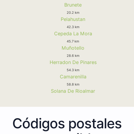
Brunete
20.2 km
Pelahustan
42.3 km
Cepeda La Mora
45.7 km
Muñotello
28.6 km
Herradon De Pinares
54.3 km
Camarenilla
58.8 km
Solana De Rioalmar
Códigos postales