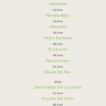
Alpedrete
53.6 km
Navalquejigo
33.8 km
Maqueda
30.3 km
Pedro Bernardo
46.6 km
El Escorial
48.8 km
Navalcarnero
25.3 km
Navas Del Rey
46 km
San Esteban De Los Patos
52.9 km
Poyales Del Hoyo
46.3 km