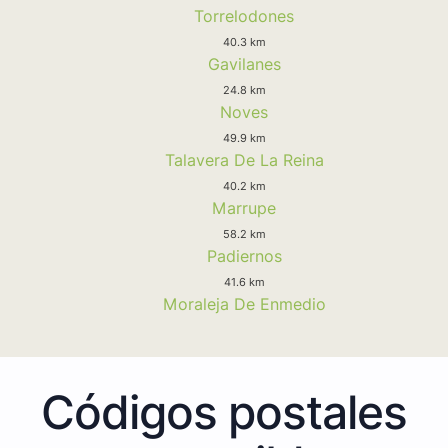
Torrelodones
40.3 km
Gavilanes
24.8 km
Noves
49.9 km
Talavera De La Reina
40.2 km
Marrupe
58.2 km
Padiernos
41.6 km
Moraleja De Enmedio
Códigos postales