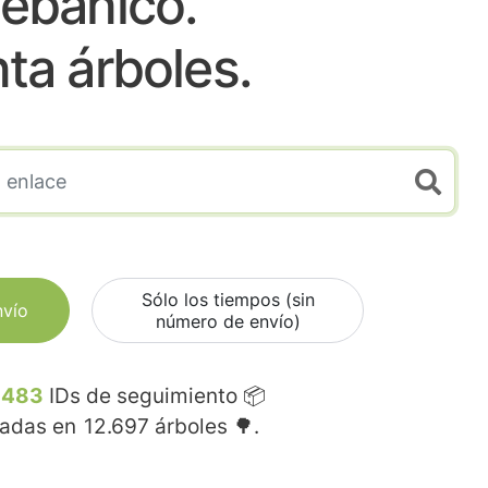
ebanico.
nta árboles.
Sólo los tiempos (sin
nvío
número de envío)
.483
IDs de seguimiento 📦
madas en
12.697
árboles 🌳.