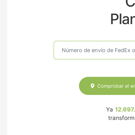
C
Pla
Comprobar el e
Ya
12.697
transfor