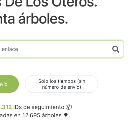
s De Los Oteros.
nta árboles.
Sólo los tiempos (sin
nvío
número de envío)
.312
IDs de seguimiento 📦
madas en
12.695
árboles 🌳.