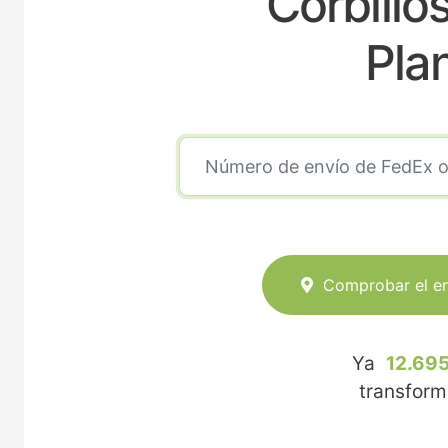
Corbillo
Pla
Comprobar el e
Ya
12.695
transfor