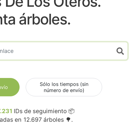
s De Los Oteros.
nta árboles.
Sólo los tiempos (sin
nvío
número de envío)
.231
IDs de seguimiento 📦
madas en
12.697
árboles 🌳.