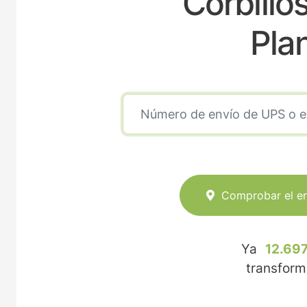
Corbillo
Pla
Comprobar el e
Ya
12.697
transfor