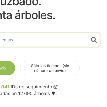
Juzbado.
nta árboles.
Sólo los tiempos (sin
nvío
número de envío)
.041
IDs de seguimiento 📦
madas en
12.695
árboles 🌳.