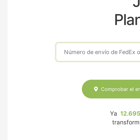
Pla
Comprobar el e
Ya
12.695
transfor