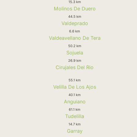
15.3 km
Molinos De Duero
44.5 km
Valdeprado
6.6 km
Valdeavellano De Tera
50.2 km
Sojuela
26.9 km
Cirujales Del Rio
55.1 km
Velilla De Los Ajos
40.1 km
Anguiano
61.1 km
Tudelilla
14.7 km
Garray