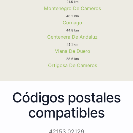
21.5 km
Montenegro De Cameros
48.2 km
Cornago
44.8 km
Centenera De Andaluz
45.1 km
Viana De Duero
28.6 km
Ortigosa De Cameros
Códigos postales
compatibles
42153 02129