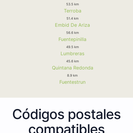
53.5 km
Terroba
51.4 km
Embid De Ariza
56.6 km
Fuentepinilla
49.5 km
Lumbreras
45.6 km
Quintana Redonda
8.9 km
Fuentestrun
Códigos postales
compatibles