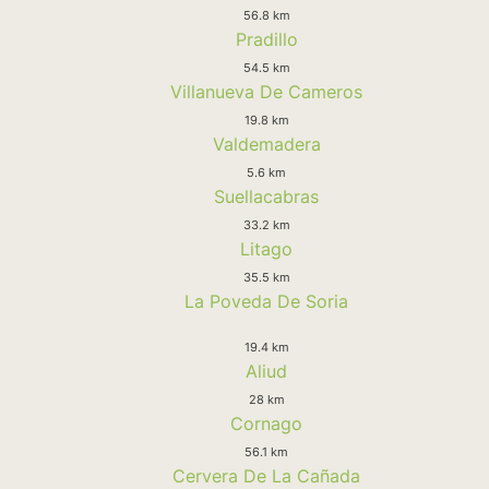
56.8 km
Pradillo
54.5 km
Villanueva De Cameros
19.8 km
Valdemadera
5.6 km
Suellacabras
33.2 km
Litago
35.5 km
La Poveda De Soria
19.4 km
Aliud
28 km
Cornago
56.1 km
Cervera De La Cañada