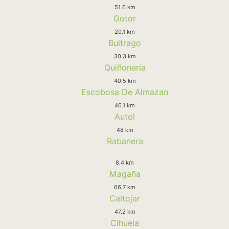
51.6 km
Gotor
20.1 km
Buitrago
30.3 km
Quiñoneria
40.5 km
Escobosa De Almazan
46.1 km
Autol
48 km
Rabanera
8.4 km
Magaña
66.7 km
Caltojar
47.2 km
Cihuela