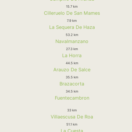
15.7 km
Cilleruelo De San Mames
7.9 km
La Sequera De Haza
53.2 km
Navalmanzano
27.3 km
La Horra
44.5 km
Arauzo De Salce
35.5 km
Brazacorta
34.5 km
Fuentecambron
33 km
Villaescusa De Roa
51.1 km
La Cuesta