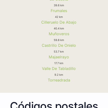
39.6 km
Frumales
42 km
Cilleruelo De Abajo
40.4 km
Muñoveros
59.8 km
Castrillo De Onielo
53.7 km
Majaelrayo
17.7 km
Valle De Tabladillo
9.2 km
Torreadrada
Códigos postales