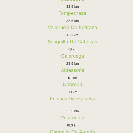
32.9 km
Fompedraza
38.5 km
Valleruela De Pedraza
43.1 km
Sauquillo De Cabezas
40 km
Caleruega
25.9 km
Aldeasoña
51 km
Nebreda
39 km
Encinas De Esgueva
33.5 km
Villatuelda
10.3 km
Campillo De Aranda