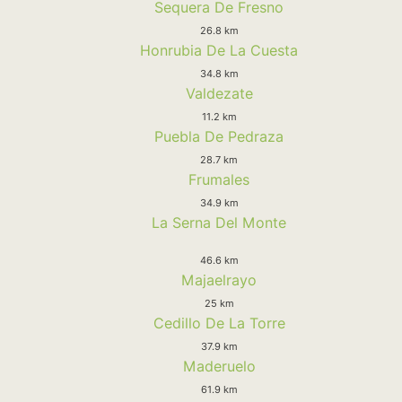
Sequera De Fresno
26.8 km
Honrubia De La Cuesta
34.8 km
Valdezate
11.2 km
Puebla De Pedraza
28.7 km
Frumales
34.9 km
La Serna Del Monte
46.6 km
Majaelrayo
25 km
Cedillo De La Torre
37.9 km
Maderuelo
61.9 km