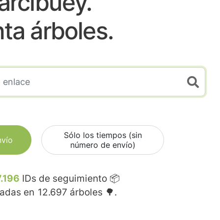
arcibuey.
nta árboles.
Sólo los tiempos (sin
nvío
número de envío)
.196
IDs de seguimiento 📦
madas en
12.697
árboles 🌳.