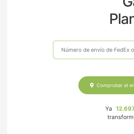
G
Pla
Comprobar el e
Ya
12.697
transfor