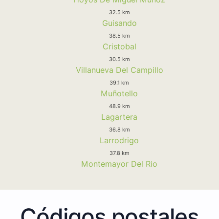
32.5 km
Guisando
38.5 km
Cristobal
30.5 km
Villanueva Del Campillo
39.1 km
Muñotello
48.9 km
Lagartera
36.8 km
Larrodrigo
37.8 km
Montemayor Del Rio
Códigos postales