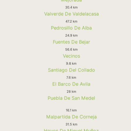
30.4 km
Valverde De Valdelacasa
47.2 km
Pedrosillo De Alba
24.9 km
Fuentes De Bejar
56.6 km
Vecinos
9.8 km
Santiago Del Collado
7.6 km
El Barco De Avila
28 km
Puebla De San Medel
16.1 km
Malpartida De Corneja
31.5 km
Hoyos De Miguel Muñoz