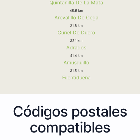
Quintanilla De La Mata
45.5 km
Arevalillo De Cega
21.6 km
Curiel De Duero
32.1 km
Adrados
41.4 km
Amusquillo
31.5 km
Fuentidueña
Códigos postales
compatibles