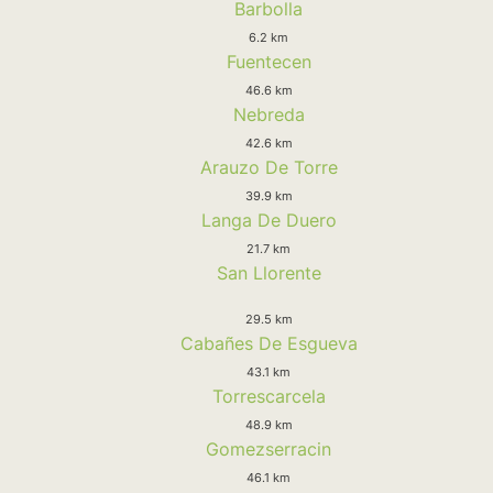
Barbolla
6.2 km
Fuentecen
46.6 km
Nebreda
42.6 km
Arauzo De Torre
39.9 km
Langa De Duero
21.7 km
San Llorente
29.5 km
Cabañes De Esgueva
43.1 km
Torrescarcela
48.9 km
Gomezserracin
46.1 km