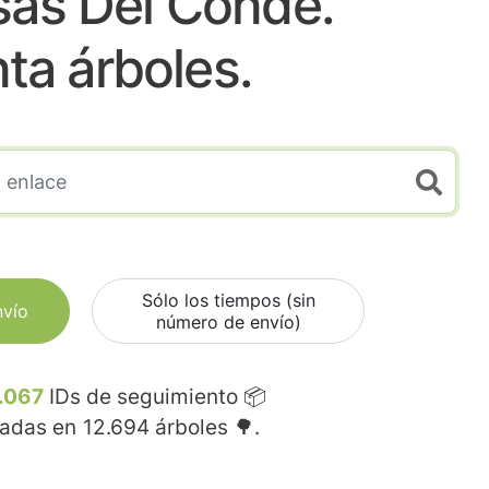
sas Del Conde.
nta árboles.
Sólo los tiempos (sin
nvío
número de envío)
.067
IDs de seguimiento 📦
madas en
12.694
árboles 🌳.