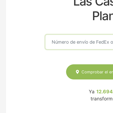
Las Ca
Pla
Comprobar el e
Ya
12.694
transfor