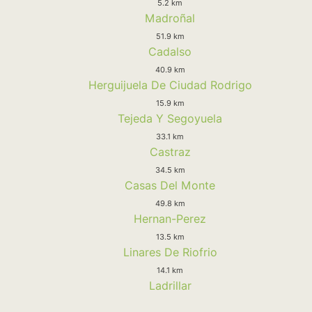
5.2 km
Madroñal
51.9 km
Cadalso
40.9 km
Herguijuela De Ciudad Rodrigo
15.9 km
Tejeda Y Segoyuela
33.1 km
Castraz
34.5 km
Casas Del Monte
49.8 km
Hernan-Perez
13.5 km
Linares De Riofrio
14.1 km
Ladrillar