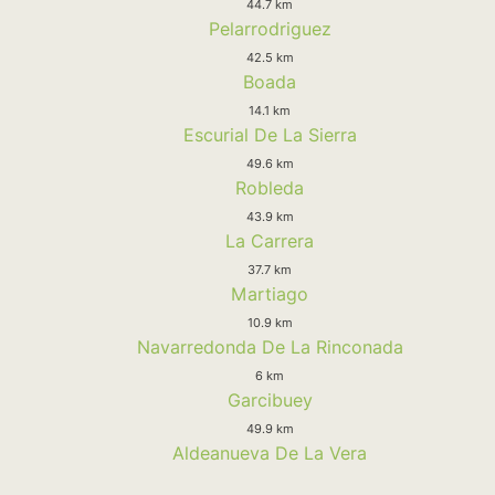
44.7 km
Pelarrodriguez
42.5 km
Boada
14.1 km
Escurial De La Sierra
49.6 km
Robleda
43.9 km
La Carrera
37.7 km
Martiago
10.9 km
Navarredonda De La Rinconada
6 km
Garcibuey
49.9 km
Aldeanueva De La Vera