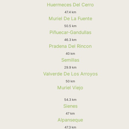
Huermeces Del Cerro
47.4 km
Muriel De La Fuente
50.5 km
Piñuecar-Gandullas
46.3 km
Pradena Del Rincon
40 km
Semillas
29.9 km
Valverde De Los Arroyos
50 km
Muriel Viejo
54.3 km
Sienes
47 km
Alpanseque
47.3 km