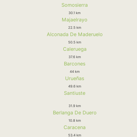
Somosierra
30.1 km
Majaelrayo
22.5 km
Alconada De Maderuelo
50.5 km
Caleruega
37.6 km
Barcones
44 km
Urueñas
49.6 km
Santiuste
31.9 km
Berlanga De Duero
10.8 km
Caracena
53.4 km