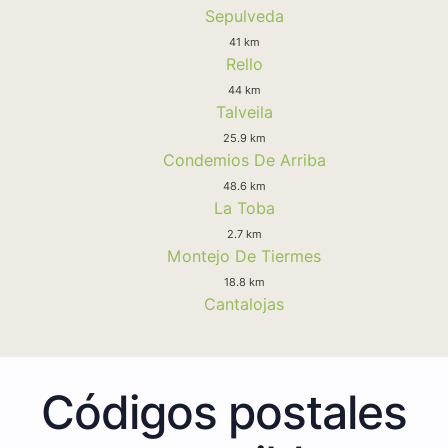
Sepulveda
41 km
Rello
44 km
Talveila
25.9 km
Condemios De Arriba
48.6 km
La Toba
2.7 km
Montejo De Tiermes
18.8 km
Cantalojas
Códigos postales