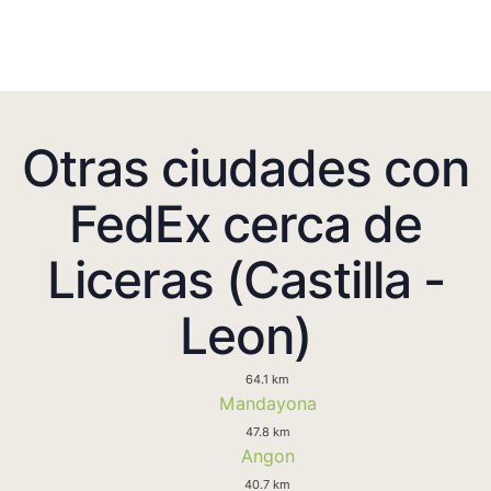
Otras ciudades con
FedEx cerca de
Liceras (Castilla -
Leon)
64.1 km
Mandayona
47.8 km
Angon
40.7 km