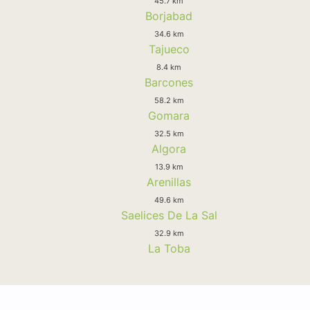
45.7 km
Borjabad
34.6 km
Tajueco
8.4 km
Barcones
58.2 km
Gomara
32.5 km
Algora
13.9 km
Arenillas
49.6 km
Saelices De La Sal
32.9 km
La Toba