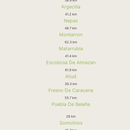
38.9 km
Argecilla
41.2 km
Nepas
48.7 km
Montarron
62.3 km
Matarrubia
41.4 km
Escobosa De Almazan
61.9 km
Aliud
39.3 km
Fresno De Caracena
55.7 km
Puebla De Beleña
28 km
Somolinos