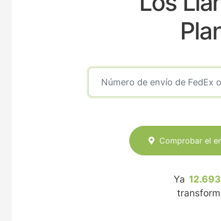
Los Lla
Pla
Comprobar el e
Ya
12.693
transfor