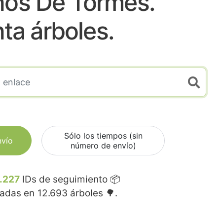
nos De Tormes.
nta árboles.
Sólo los tiempos (sin
nvío
número de envío)
.227
IDs de seguimiento 📦
madas en
12.693
árboles 🌳.