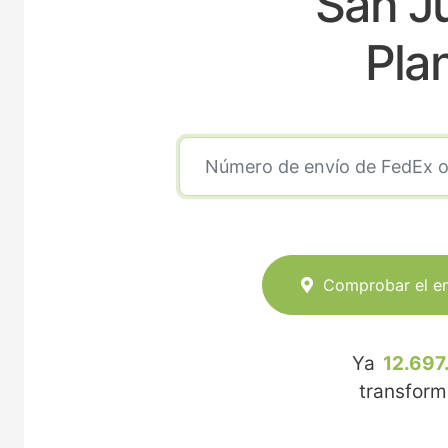
San J
Pla
Comprobar el e
Ya
12.697
transfor