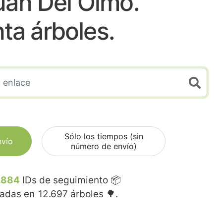
uan Del Olmo.
nta árboles.
Sólo los tiempos (sin
nvío
número de envío)
.884
IDs de seguimiento 📦
madas en
12.697
árboles 🌳.