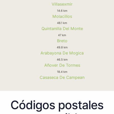
Villasexmir
14.6 km
Molacillos
48.1 km
Quintanilla Del Monte
47 km
Breto
49.8 km
Arabayona De Mogica
46.5 km
Añover De Tormes
18.4 km
Casaseca De Campean
Códigos postales