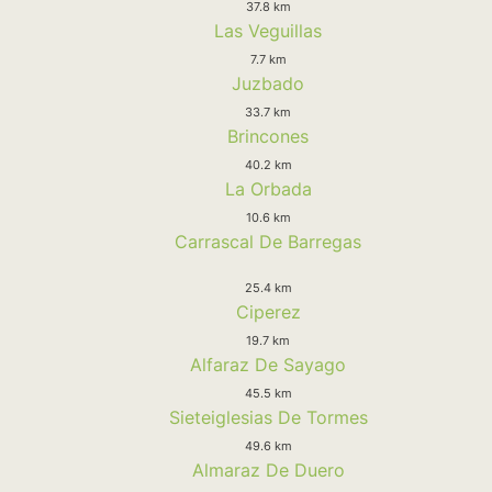
37.8 km
Las Veguillas
7.7 km
Juzbado
33.7 km
Brincones
40.2 km
La Orbada
10.6 km
Carrascal De Barregas
25.4 km
Ciperez
19.7 km
Alfaraz De Sayago
45.5 km
Sieteiglesias De Tormes
49.6 km
Almaraz De Duero