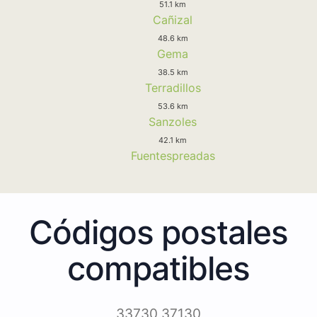
51.1 km
Cañizal
48.6 km
Gema
38.5 km
Terradillos
53.6 km
Sanzoles
42.1 km
Fuentespreadas
Códigos postales
compatibles
33730 37130