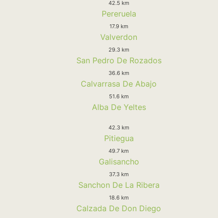
42.5 km
Pereruela
17.9 km
Valverdon
29.3 km
San Pedro De Rozados
36.6 km
Calvarrasa De Abajo
51.6 km
Alba De Yeltes
42.3 km
Pitiegua
49.7 km
Galisancho
37.3 km
Sanchon De La Ribera
18.6 km
Calzada De Don Diego