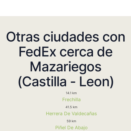
Otras ciudades con
FedEx cerca de
Mazariegos
(Castilla - Leon)
14.1 km
Frechilla
41.5 km
Herrera De Valdecañas
59 km
Piñel De Abajo