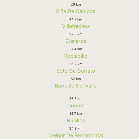
29 km
Piña De Campos
44.7 km
Villafrechos
22.3 km
Cisneros
51.4 km
Robladillo
26.2 km
Soto De Cerrato
52 km
Barruelo Del Valle
26.5 km
Corcos
14.7 km
Husillos
54.9 km
Melgar De Fernamental