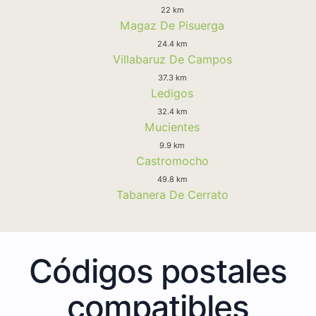
22 km
Magaz De Pisuerga
24.4 km
Villabaruz De Campos
37.3 km
Ledigos
32.4 km
Mucientes
9.9 km
Castromocho
49.8 km
Tabanera De Cerrato
Códigos postales
compatibles