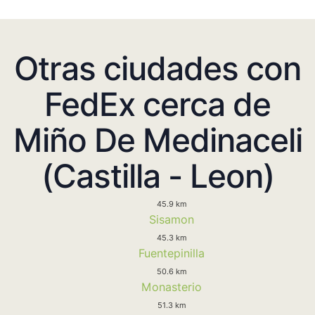
Otras ciudades con
FedEx cerca de
Miño De Medinaceli
(Castilla - Leon)
45.9 km
Sisamon
45.3 km
Fuentepinilla
50.6 km
Monasterio
51.3 km