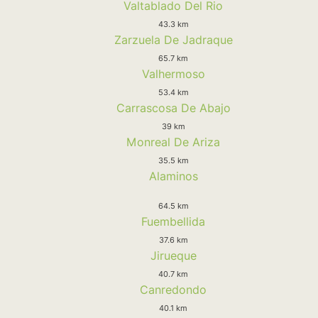
Valtablado Del Rio
43.3 km
Zarzuela De Jadraque
65.7 km
Valhermoso
53.4 km
Carrascosa De Abajo
39 km
Monreal De Ariza
35.5 km
Alaminos
64.5 km
Fuembellida
37.6 km
Jirueque
40.7 km
Canredondo
40.1 km