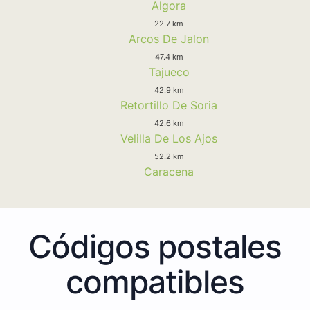
Algora
22.7 km
Arcos De Jalon
47.4 km
Tajueco
42.9 km
Retortillo De Soria
42.6 km
Velilla De Los Ajos
52.2 km
Caracena
Códigos postales
compatibles