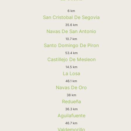
6 km
San Cristobal De Segovia
35.6 km
Navas De San Antonio
10.7 km
Santo Domingo De Piron
53.4 km
Castillejo De Mesleon
14.5 km
La Losa
46.1 km
Navas De Oro
38 km
Redueña
36.3 km
Aguilafuente
46.7 km
Valdemorillo