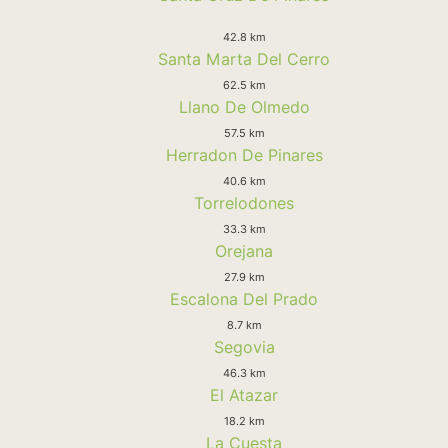
42.8 km
Santa Marta Del Cerro
62.5 km
Llano De Olmedo
57.5 km
Herradon De Pinares
40.6 km
Torrelodones
33.3 km
Orejana
27.9 km
Escalona Del Prado
8.7 km
Segovia
46.3 km
El Atazar
18.2 km
La Cuesta