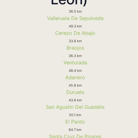
36.5 km
Valleruela De Sepulveda
49.3 km
Cerezo De Abajo
33.8 km
Braojos
36.3 km
Venturada
48.4 km
Adanero
45.8 km
Duruelo
43.6 km
San Agustin Del Guadalix
50.1 km
El Pardo
64.7 km
Santa Cruz De Pinares