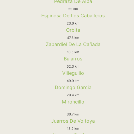
Pedraza De Alba
25 km
Espinosa De Los Caballeros
23.6 km
Orbita
47.3 km
Zapardiel De La Cañada
10.5 km
Bularros
52.3 km
Villeguillo
49.9 km
Domingo Garcia
29.4 km
Mironcillo
36.7 km
Juarros De Voltoya
18.2 km