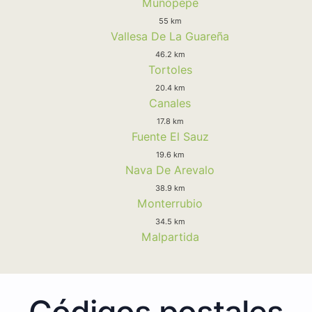
Muñopepe
55 km
Vallesa De La Guareña
46.2 km
Tortoles
20.4 km
Canales
17.8 km
Fuente El Sauz
19.6 km
Nava De Arevalo
38.9 km
Monterrubio
34.5 km
Malpartida
Códigos postales