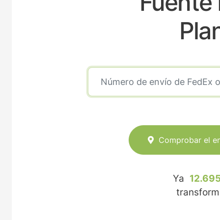
Fuente 
Pla
Comprobar el e
Ya
12.695
transfor