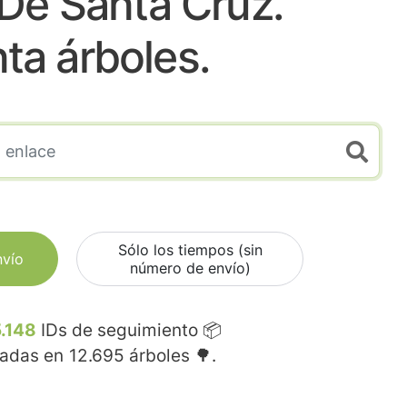
De Santa Cruz.
nta árboles.
Sólo los tiempos (sin
nvío
número de envío)
.148
IDs de seguimiento 📦
madas en
12.695
árboles 🌳.