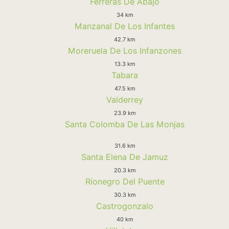
Ferreras De Abajo
34 km
Manzanal De Los Infantes
42.7 km
Moreruela De Los Infanzones
13.3 km
Tabara
47.5 km
Valderrey
23.9 km
Santa Colomba De Las Monjas
31.6 km
Santa Elena De Jamuz
20.3 km
Rionegro Del Puente
30.3 km
Castrogonzalo
40 km