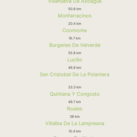
Villanueva De Azoague
50.8 km
Monfarracinos
20.4 km
Coomonte
16.7 km
Burganes De Valverde
55.8 km
Lucillo
46.8 km
San Cristobal De La Polantera
33.3 km
Quintana Y Congosto
49.7 km
Roales
38 km
Villalba De La Lampreana
10.4 km