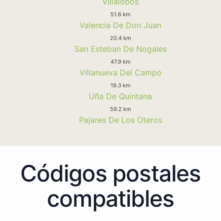
Villalobos
51.6 km
Valencia De Don Juan
20.4 km
San Esteban De Nogales
47.9 km
Villanueva Del Campo
19.3 km
Uña De Quintana
59.2 km
Pajares De Los Oteros
Códigos postales
compatibles