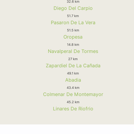
32.6 km
Diego Del Carpio
51.7 km
Pasaron De La Vera
51.5 km
Oropesa
14.8 km
Navalperal De Tormes
27 km
Zapardiel De La Cañada
49.1 km
Abadia
43.4 km
Colmenar De Montemayor
45.2 km
Linares De Riofrio