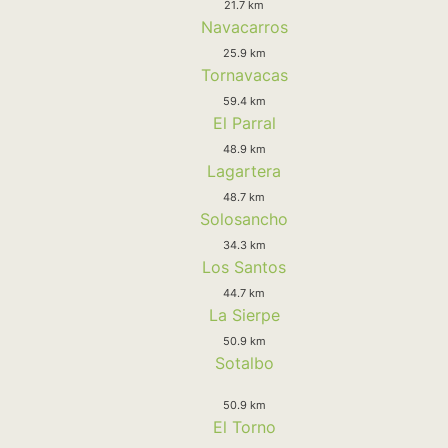
21.7 km
Navacarros
25.9 km
Tornavacas
59.4 km
El Parral
48.9 km
Lagartera
48.7 km
Solosancho
34.3 km
Los Santos
44.7 km
La Sierpe
50.9 km
Sotalbo
50.9 km
El Torno