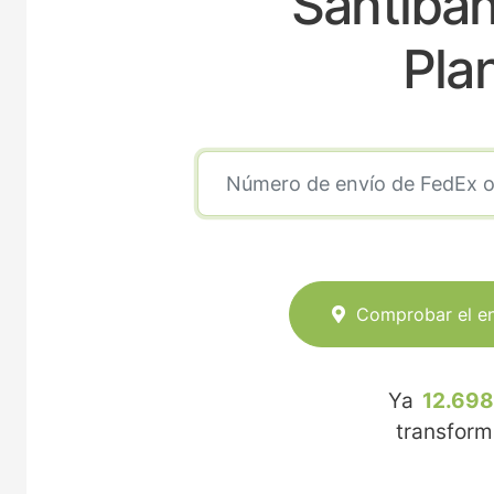
Santibañ
Pla
Comprobar el e
Ya
12.698
transfor