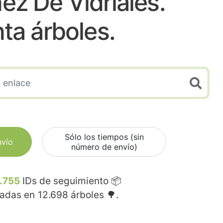
ez De Vidriales.
nta árboles.
Sólo los tiempos (sin
nvío
número de envío)
.755
IDs de seguimiento 📦
madas en
12.698
árboles 🌳.