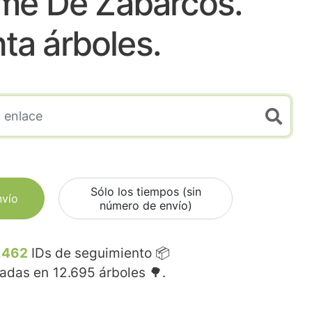
me De Zabarcos.
nta árboles.
Sólo los tiempos (sin
nvío
número de envío)
.462
IDs de seguimiento 📦
madas en
12.695
árboles 🌳.