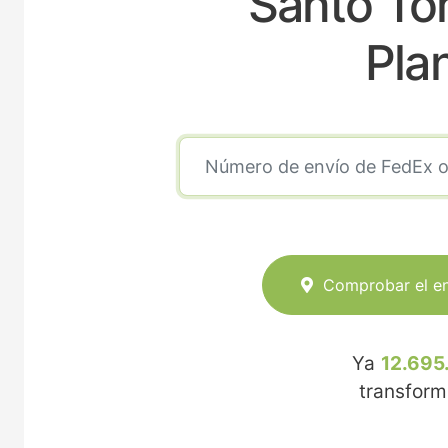
Santo To
Pla
Comprobar el e
Ya
12.695
transfor