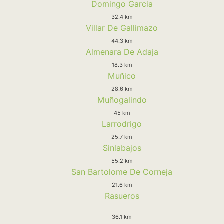
Domingo Garcia
32.4 km
Villar De Gallimazo
44.3 km
Almenara De Adaja
18.3 km
Muñico
28.6 km
Muñogalindo
45 km
Larrodrigo
25.7 km
Sinlabajos
55.2 km
San Bartolome De Corneja
21.6 km
Rasueros
36.1 km