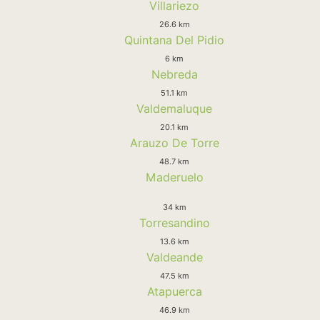
Villariezo
26.6 km
Quintana Del Pidio
6 km
Nebreda
51.1 km
Valdemaluque
20.1 km
Arauzo De Torre
48.7 km
Maderuelo
34 km
Torresandino
13.6 km
Valdeande
47.5 km
Atapuerca
46.9 km