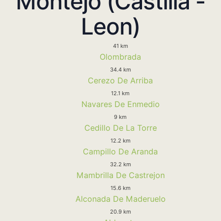
Montejo (Castilla -
Leon)
41 km
Olombrada
34.4 km
Cerezo De Arriba
12.1 km
Navares De Enmedio
9 km
Cedillo De La Torre
12.2 km
Campillo De Aranda
32.2 km
Mambrilla De Castrejon
15.6 km
Alconada De Maderuelo
20.9 km