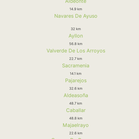
Aldeonte
14.9 km
Navares De Ayuso
32 km
Ayllon
56.8 km
Valverde De Los Arroyos
22.7 km
Sacramenia
14.1 km
Pajarejos
32.6 km
Aldeasoña
48.7 km
Caballar
48.8 km
Majaelrayo
22.6 km