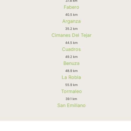
37.8 km
Fabero
40.5 km
Arganza
35.2 km
Cimanes Del Tejar
44.5 km
Cuadros
49.2 km
Benuza
48.9 km
La Robla
55.9 km
Tormaleo
39.1 km
San Emiliano