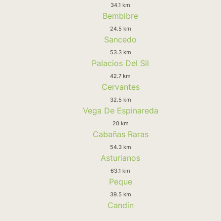
34.1 km
Bembibre
24.5 km
Sancedo
53.3 km
Palacios Del Sil
42.7 km
Cervantes
32.5 km
Vega De Espinareda
20 km
Cabañas Raras
54.3 km
Asturianos
63.1 km
Peque
39.5 km
Candin