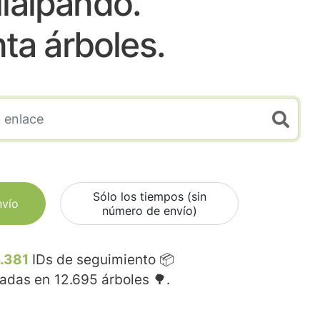
llalpando.
nta árboles.
Sólo los tiempos (sin
nvío
número de envío)
.381
IDs de seguimiento 📦
madas en
12.695
árboles 🌳.