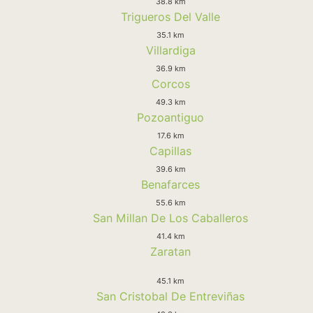
38.8 km
Trigueros Del Valle
35.1 km
Villardiga
36.9 km
Corcos
49.3 km
Pozoantiguo
17.6 km
Capillas
39.6 km
Benafarces
55.6 km
San Millan De Los Caballeros
41.4 km
Zaratan
45.1 km
San Cristobal De Entreviñas