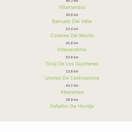
48.3 km
Villamandos
30.6 km
Barruelo Del Valle
23.4 km
Cotanes Del Monte
45.8 km
Villavendimio
50.8 km
Toral De Los Guzmanes
23.8 km
Urones De Castroponce
44.2 km
Abezames
26.9 km
Peñaflor De Hornija