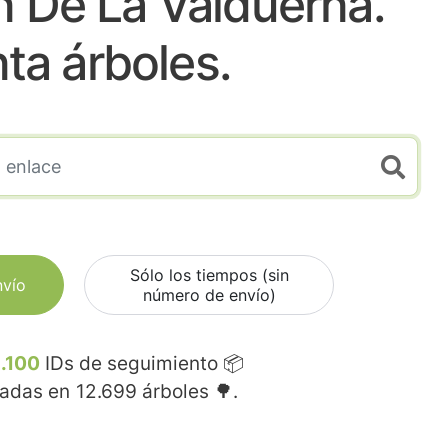
n De La Valduerna.
nta árboles.
Sólo los tiempos (sin
nvío
número de envío)
.100
IDs de seguimiento 📦
madas en
12.699
árboles 🌳.