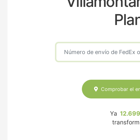
Villamonta
Pla
Comprobar el e
Ya
12.699
transfor