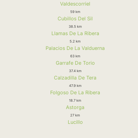
Valdescorriel
59 km
Cubillos Del Sil
38.5 km
Llamas De La Ribera
5.2 km
Palacios De La Valduerna
63 km
Garrafe De Torio
37.4 km
Calzadilla De Tera
47.9 km
Folgoso De La Ribera
18.7 km
Astorga
27 km
Lucillo