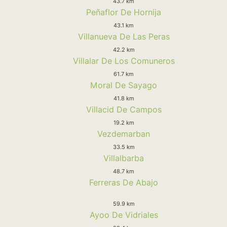
43.7 km
Peñaflor De Hornija
43.1 km
Villanueva De Las Peras
42.2 km
Villalar De Los Comuneros
61.7 km
Moral De Sayago
41.8 km
Villacid De Campos
19.2 km
Vezdemarban
33.5 km
Villalbarba
48.7 km
Ferreras De Abajo
59.9 km
Ayoo De Vidriales